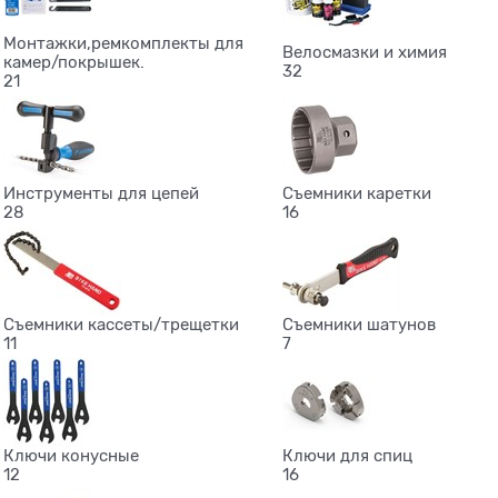
Монтажки,ремкомплекты для
Велосмазки и химия
камер/покрышек.
32
21
Инструменты для цепей
Съемники каретки
28
16
Съемники кассеты/трещетки
Съемники шатунов
11
7
Ключи конусные
Ключи для спиц
12
16