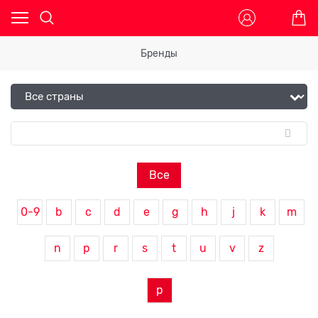
Бренды
Все
0-9
b
c
d
e
g
h
j
k
m
n
p
r
s
t
u
v
z
р